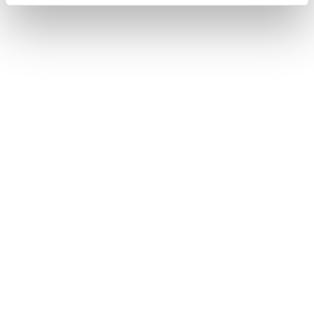
Vous cherchez un partenaire fiable pour gérer
votre matériel et votre réseau ?
Installation et configuration
Maintenance de vos outils informatiques et du
réseau
Fourniture du matériel approprié
En savoir plus